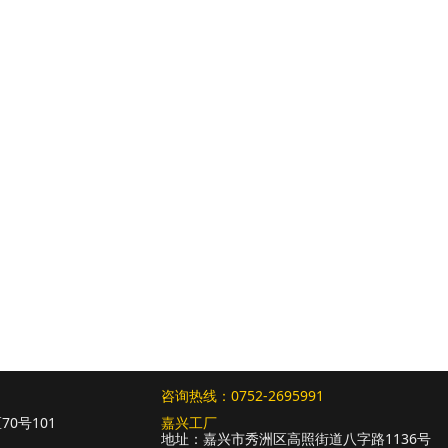
所有
咨询热线：0752-2695991
0号101
嘉兴工厂
地址：嘉兴市秀洲区高照街道八字路1136号