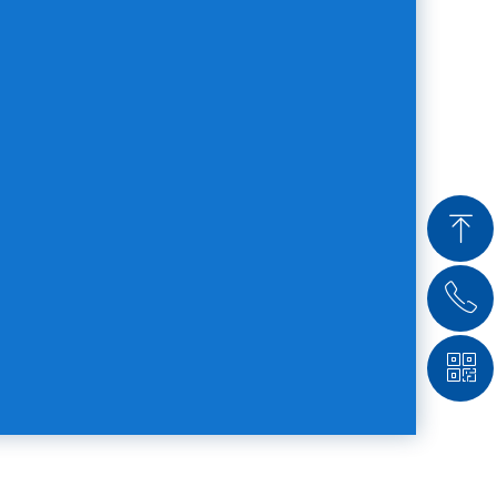
ꁸ
ꂅ
回到顶部
ꀥ
4006098986
微信公众号